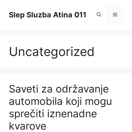
Skip
to
Slep Sluzba Atina 011
Menu
content
Uncategorized
Saveti za održavanje
automobila koji mogu
sprečiti iznenadne
kvarove