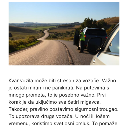
Kvar vozila može biti stresan za vozače. Važno
je ostati miran i ne panikirati. Na putevima s
mnogo prometa, to je posebno važno. Prvi
korak je da uključimo sve četiri migavca.
Također, pravilno postavimo sigurnosni trougao.
To upozorava druge vozače. U noći ili lošem
vremenu, koristimo svetlosni prsluk. To pomaže