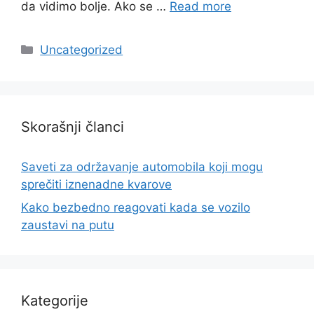
da vidimo bolje. Ako se …
Read more
Categories
Uncategorized
Skorašnji članci
Saveti za održavanje automobila koji mogu
sprečiti iznenadne kvarove
Kako bezbedno reagovati kada se vozilo
zaustavi na putu
Kategorije