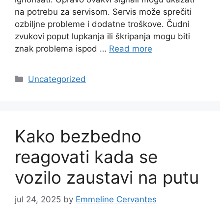
na potrebu za servisom. Servis može sprečiti
ozbiljne probleme i dodatne troškove. Čudni
zvukovi poput lupkanja ili škripanja mogu biti
znak problema ispod …
Read more
Categories
Uncategorized
Kako bezbedno
reagovati kada se
vozilo zaustavi na putu
jul 24, 2025
by
Emmeline Cervantes